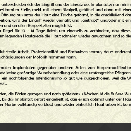
nterscheiden sich der Eingriff und der Einsatz des Implantates nur minim
bestimmten Stelle, meist mit einem Skalpell, geöffnet und dann mit ei
r Öffnung aus unter der Haut eine Tasche geformt, in die anschließend das
sition, wird der Eingriff wieder vernäht und „gestrapt“ und/oder mit ein
en und an allen Körperstellen möglich ist.
 Regel für 10 – 14 Tage fixiert, um einerseits zu verhindern, dass di
mliegenden Hautareale die Haut schneller wieder anwachsen und so die S
olut sterile Arbeit, Professionalität und Fachwissen voraus, da es andere
 Beschädigungen der Motorik kommen kann.
malen Implantaten gegenüber anderen Arten von Körpermodifikation li
nde keine großartige Wundbehandlung oder eine umfangreiche Pflegeanl
st ein nachfolgendes Infektionsrisiko so gut wie ausgeschlossen, weil die 
elt.
den, die Fäden gezogen und nach spätestens 3 Wochen ist die äußere Wu
 bis das Implantat derart eingeheilt ist, dass es sich optimal unter der Ha
g der Narbe vollständig verblasst und wieder einheitlich Hautfarben ist,