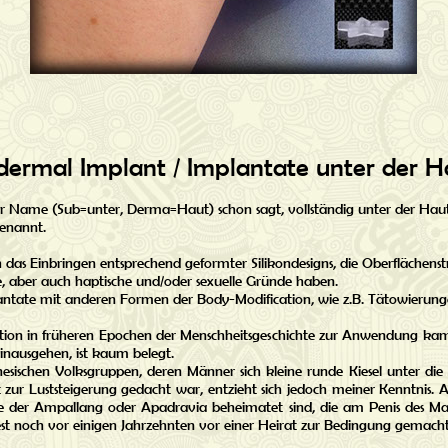
dermal Implant / Implantate unter der H
 Name (Sub=unter, Derma=Haut) schon sagt, vollständig unter der Haut 
enannt.
h das Einbringen entsprechend geformter Silikondesigns, die Oberflächens
he, aber auch haptische und/oder sexuelle Gründe haben.
ntate mit anderen Formen der Body-Modification, wie z.B. Tätowierung
tion in früheren Epochen der Menschheitsgeschichte zur Anwendung kam 
inausgehen, ist kaum belegt.
esischen Volksgruppen, deren Männer sich kleine runde Kiesel unter die 
cht zur Luststeigerung gedacht war, entzieht sich jedoch meiner Kenntnis. Al
ie der Ampallang oder Apadravia beheimatet sind, die am Penis des 
t noch vor einigen Jahrzehnten vor einer Heirat zur Bedingung gemach