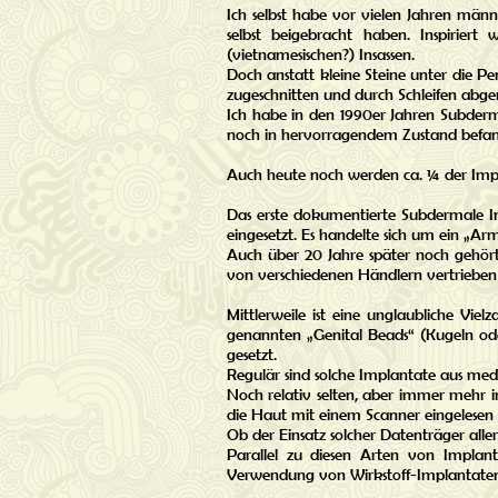
Ich selbst habe vor vielen Jahren män
selbst beigebracht haben. Inspiriert
(vietnamesischen?) Insassen.
Doch anstatt kleine Steine unter die Pe
zugeschnitten und durch Schleifen abg
Ich habe in den 1990er Jahren Subderma
noch in hervorragendem Zustand befa
Auch heute noch werden ca. ¼ der Impla
Das erste dokumentierte Subdermale 
eingesetzt. Es handelte sich um ein „
Auch über 20 Jahre später noch gehör
von verschiedenen Händlern vertrieben 
Mittlerweile ist eine unglaubliche Viel
genannten „Genital Beads“ (Kugeln ode
gesetzt.
Regulär sind solche Implantate aus me
Noch relativ selten, aber immer mehr 
die Haut mit einem Scanner eingelese
Ob der Einsatz solcher Datenträger aller
Parallel zu diesen Arten von Implant
Verwendung von Wirkstoff-Implantaten 