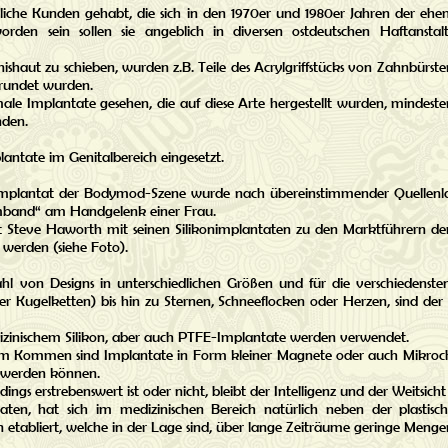
nliche Kunden gehabt, die sich in den 1970er und 1980er Jahren der eh
 worden sein sollen sie angeblich in diversen ostdeutschen Haftansta
nishaut zu schieben, wurden z.B. Teile des Acrylgriffstücks von Zahnbürs
erundet wurden.
le Implantate gesehen, die auf diese Arte hergestellt wurden, mindest
nden.
ntate im Genitalbereich eingesetzt.
Implantat der Bodymod-Szene wurde nach übereinstimmender Quellenl
Armband“ am Handgelenk einer Frau.
t Steve Haworth mit seinen Silikonimplantaten zu den Marktführern de
werden (siehe Foto).
zahl von Designs in unterschiedlichen Größen und für die verschiedenste
r Kugelketten) bis hin zu Sternen, Schneeflocken oder Herzen, sind de
dizinischem Silikon, aber auch PTFE-Implantate werden verwendet.
im Kommen sind Implantate in Form kleiner Magnete oder auch Mikrochi
n werden können.
dings erstrebenswert ist oder nicht, bleibt der Intelligenz und der Weitsic
aten, hat sich im medizinischen Bereich natürlich neben der plasti
etabliert, welche in der Lage sind, über lange Zeiträume geringe Meng