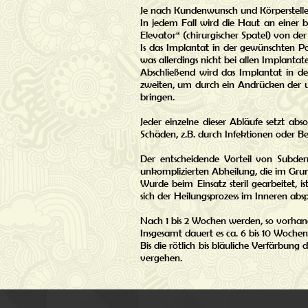
Je nach Kundenwunsch und Körperstelle u
In jedem Fall wird die Haut an einer 
Elevator“ (chirurgischer Spatel) von de
Is das Implantat in der gewünschten Po
was allerdings nicht bei allen Implantat
Abschließend wird das Implantat in der
zweiten, um durch ein Andrücken der u
bringen.
Jeder einzelne dieser Abläufe setzt abs
Schäden, z.B. durch Infektionen oder
Der entscheidende Vorteil von Subder
unkomplizierten Abheilung, die im Gru
Wurde beim Einsatz steril gearbeitet, i
sich der Heilungsprozess im Inneren abspi
Nach 1 bis 2 Wochen werden, so vorhan
Insgesamt dauert es ca. 6 bis 10 Wochen,
Bis die rötlich bis bläuliche Verfärbun
vergehen.