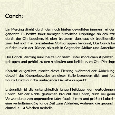
Conch:
Ein Piercing direkt durch den nach hinten gewölbten inneren Teil d
genannt. Es besitzt zwar weniger historische Ursprünge als das stär
durch das Ohrläppchen, ist aber trotzdem durchaus als traditionelle
zum Teil noch heute existenten Volksgruppen bekannt, Das Conch fan
auf den Inseln der Südsee, als auch in Gegenden Afrikas und Amerikas
Das Conch-Piercing wird heute vor allem unter modischen Aspekten i
getragen und gehört zu den schönsten und beliebtesten Ohr-Piercings
Korrekt ausgeführt, macht dieses Piercing während der Abheilu
obwohl das Knorpelgewebe an dieser Stelle besonders dick und fes
kaum Druck auf das umliegende Gewebe ausgeübt.
Erstaunlich ist die unterschiedlich lange Heildauer von gestoch
Conch. Mit der Nadel gestochen braucht das Conch, auch bei gerin
Verwendung von angepassten 1,6er (auch 2 mm und größer) Labret-
eine verhältnismäßig lange Zeit zum Abheilen, während die gepunch
einmal 2 – 4 Wochen verheilt.