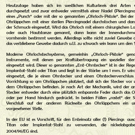
Heutzutage haben sich im westlichen Kulturkreis drei Arten 
durchgesetzt und zwar entweder vermittels einer Nadel (Piercingnad
eines „Punch“ oder mit der so genannten „Ohrloch-Pistole“. Bei de
Ohrläppchen mit einer sterilen Piercingnadel durchstochen und dan
der Schmuck eingesetzt. Wird das Ohrloch mit einem chirurgischen Lo
oder auch Hautstanze genannt, dann kann der Innendurchme
vornherein bestimmt werden. Allerdings sollte nicht zuviel Gewebe 
das verbliebene Gewebe dadurch u.U. zu schwach sein kann um den 
Moderne Ohrlochstechsysteme, gemeinhin „Ohrloch-Pistole“ gen
Instrumente, mit denen per Kraftübertragung ein spezieller ste
eingesetzt wird. Dieser so genannten „Erst-Ohrstecker“ ist in der Reg
Implantat-Stahl oder Titan und liegt in der Stärke um 1 mm. Er wird 
eingesetzt, die je einen Ohrstecker und einen Ohrsteckerverschlus
Vorrichtung so am Ohrläppchen platziert, daß sich der Stecker vor 
dem Ohrläppchen befinden. Je nach Art der Mechanik, wird der a
Stecker entweder durch eine plötzlich entspannte Feder durch das 
oder per Hand hindurch gedrückt. In beiden Fällen „rastet“ der S
Verschluß auf der anderen Rückseite des Ohrläppchens ein un
vorgesehener Stelle.
In der EU ist es Vorschrift, für den Ersteinsatz aller (!) Piercings aus
Titan oder Implantat-Stahl zu verwenden, die nickelabgabefr
2004/96/EG sind.