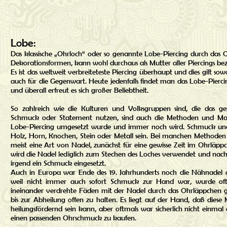
Lobe:
Das klassische „Ohrloch“ oder so genannte Lobe-Piercing durch das Oh
Dekorationsformen, kann wohl durchaus als Mutter aller Piercings be
Es ist das weltweit verbreiteteste Piercing überhaupt und dies gilt sowo
auch für die Gegenwart. Heute jedenfalls findet man das Lobe-Pierci
und überall erfreut es sich großer Beliebtheit.
So zahlreich wie die Kulturen und Volksgruppen sind, die das ge
Schmuck oder Statement nutzen, sind auch die Methoden und Mate
Lobe-Piercing umgesetzt wurde und immer noch wird. Schmuck u
Holz, Horn, Knochen, Stein oder Metall sein. Bei manchen Methoden
meist eine Art von Nadel, zunächst für eine gewisse Zeit im Ohrläpp
wird die Nadel lediglich zum Stechen des Loches verwendet und nach
irgend ein Schmuck eingesetzt.
Auch in Europa war Ende des 19. Jahrhunderts noch die Nähnadel d
weil nicht immer auch sofort Schmuck zur Hand war, wurde of
ineinander verdrehte Fäden mit der Nadel durch das Ohrläppchen
bis zur Abheilung offen zu halten. Es liegt auf der Hand, daß diese
heilungsfördernd sein kann, aber oftmals war sicherlich nicht einm
einen passenden Ohrschmuck zu kaufen.