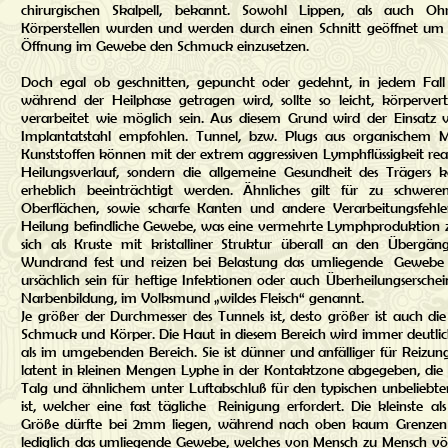
chirurgischen Skalpell, bekannt. Sowohl Lippen, als auch O
Körperstellen wurden und werden durch einen Schnitt geöffnet um
Öffnung im Gewebe den Schmuck einzusetzen.
Doch egal ob geschnitten, gepuncht oder gedehnt, in jedem Fall
während der Heilphase getragen wird, sollte so leicht, körperver
verarbeitet wie möglich sein. Aus diesem Grund wird der Einsat
Implantatstahl empfohlen. Tunnel, bzw. Plugs aus organischem Ma
Kunststoffen können mit der extrem aggressiven Lymphflüssigkeit rea
Heilungsverlauf, sondern die allgemeine Gesundheit des Trägers
erheblich beeinträchtigt werden. Ähnliches gilt für zu schw
Oberflächen, sowie scharfe Kanten und andere Verarbeitungsfehler
Heilung befindliche Gewebe, was eine vermehrte Lymphproduktion zu
sich als Kruste mit kristalliner Struktur überall an den Über
Wundrand fest und reizen bei Belastung das umliegende Gewebe
ursächlich sein für heftige Infektionen oder auch Überheilungsersche
Narbenbildung, im Volksmund „wildes Fleisch“ genannt.
Je größer der Durchmesser des Tunnels ist, desto größer ist auch di
Schmuck und Körper. Die Haut in diesem Bereich wird immer deutlich
als im umgebenden Bereich. Sie ist dünner und anfälliger für Reizung
latent in kleinen Mengen Lyphe in der Kontaktzone abgegeben, di
Talg und ähnlichem unter Luftabschluß für den typischen unbeliebt
ist, welcher eine fast tägliche Reinigung erfordert. Die kleinste
Größe dürfte bei 2mm liegen, während nach oben kaum Grenzen ge
lediglich das umliegende Gewebe, welches von Mensch zu Mensch völl