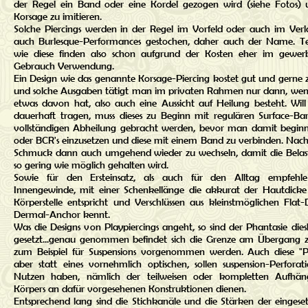
der Regel ein Band oder eine Kordel gezogen wird (siehe Fotos) 
Korsage zu imitieren.
Solche Piercings werden in der Regel im Vorfeld oder auch im Ve
auch Burlesque-Performances gestochen, daher auch der Name. 
wie diese finden also schon aufgrund der Kosten eher im gewerbl
Gebrauch Verwendung.
Ein Design wie das genannte Korsage-Piercing kostet gut und gerne
und solche Ausgaben tätigt man im privaten Rahmen nur dann, w
etwas davon hat, also auch eine Aussicht auf Heilung besteht. Will
dauerhaft tragen, muss dieses zu Beginn mit regulären Surface-Bar
vollständigen Abheilung gebracht werden, bevor man damit begin
oder BCR's einzusetzen und diese mit einem Band zu verbinden. Nach
Schmuck dann auch umgehend wieder zu wechseln, damit die Belast
so gering wie möglich gehalten wird.
Sowie für den Ersteinsatz, als auch für den Alltag empfehle
Innengewinde, mit einer Schenkellänge die akkurat der Hautdicke
Körperstelle entspricht und Verschlüssen aus kleinstmöglichen Flat
Dermal-Anchor kennt.
Was die Designs von Playpiercings angeht, so sind der Phantasie die
gesetzt...genau genommen befindet sich die Grenze am Übergang zu
zum Beispiel für Suspensions vorgenommen werden. Auch diese "Pi
aber statt eines vornehmlich optischen, sollen suspension-Perforat
Nutzen haben, nämlich der teilweisen oder kompletten Aufhän
Körpers an dafür vorgesehenen Konstruktionen dienen.
Entsprechend lang sind die Stichkanäle und die Stärken der eingese