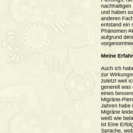
nachhaltigen 
und haben sog
anderen Fach
entstand ein
Phänomen Aku
aufgrund der
vorgenommen
Meine Erfah
Auch ich hab
zur Wirkungs
zuletzt weil 
generell was
eines bessere
Migräne-Pierc
Jahren habe i
Migräne leide
weiß wie bela
ist Eine Erfo
Sprache, wobe