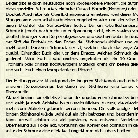
Leider gibt es auch heutzutage noch „professionelle Piercer“, die auf
dieses speziellen Schmuckes, einfache Curved-Barbells (Bananas) ode
Bioplast-Abschnitte als Oberflächenpiercing einsetzen, weil dieses Ma
Stangenware zum selbstzuschneiden angeboten wird und der selbe 
einen Bruchteil des Surface-Bars kostet. Da ein Oberflächenpier
Schmuck jedoch noch mehr unter Spannung steht, als es sowieso sch
deutlich häufiger vom Körper abgewiesen und wachsen dabei heraus. 
der Stift des Barbells an den Enden des Stichkanals sichtbar und a
meist durch kürzeren Schmuck ersetzt, welcher durch das enge A
ausübt. Erkundigt Euch also vor dem Einsatz, welchen Schmuck de
gedenkt! Wird Euch etwas anderes angeboten als ein 90-Grad-S
Titanium oder ähnlich hochwertigem Material, dreht am besten gl
und sucht Euch einen kompetenteren Piercer!
Der Heilungsprozess ist aufgrund des längeren Stichkanals auch erhebl
anderen Körperpiercings, bei denen der Stichkanal eine Länge
überschreitet.
Aktuell beginnt die effektive Länge des angebotenen Schmuckes be
und geht, je nach Anbieter bis zu unglaublichen 20 mm, die allerdi
mehr zum Abheilen gebracht werden können. Die vollständige Heil
langen Stichkanal würde wohl gut ein Jahr betragen und besonders i
kann derweil einfach zu viel passieren, was entweder Verletzu
Überheilung zur Folge hat, woraufhin der Körper den Schmuck in der 
sollte der Schmuck eine effektive Länge14 mm nicht überschreiten!