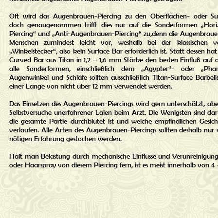
Oft wird das Augenbrauen-Piercing zu den Oberflächen- oder Surf
doch genaugenommen trifft dies nur auf die Sonderformen „Hori
Piercing“ und „Anti-Augenbrauen-Piercing“ zu,denn die Augenbraue 
Menschen zumindest leicht vor, weshalb bei der klassischen ve
„Winkelstecker“, also kein Surface Bar erforderlich ist. Statt dessen h
Curved Bar aus Titan in 1,2 – 1,6 mm Stärke den besten Einfluß auf d
alle Sonderformen, einschließlich dem „Ägypter“- oder „Phar
Augenwinkel und Schläfe sollten ausschließlich Titan-Surface Barbel
einer Länge von nicht über 12 mm verwendet werden.
Das Einsetzen des Augenbrauen-Piercings wird gern unterschätzt, aber
Selbstversuche unerfahrener Laien beim Arzt. Die Wenigsten sind dar
die gesamte Partie durchblutet ist und welche empfindlichen Gesic
verlaufen. Alle Arten des Augenbrauen-Piercings sollten deshalb nur
nötigen Erfahrung gestochen werden.
Hält man Belastung durch mechanische Einflüsse und Verunreinigun
oder Haarspray von diesem Piercing fern, ist es meist innerhalb von 4