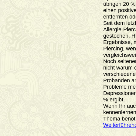
übrigen 20 % 
einen positiv
entfernten od
Seit dem let
Allergie-Pier
gestochen. Hi
Ergebnisse, m
Piercing, wen
vergleichswei
Noch seltene
nicht warum d
verschiedenen
Probanden an
Probleme meh
Depressionen
% ergibt.
Wenn Ihr auc
kennenlernen 
Thema benöti
Weiterführen