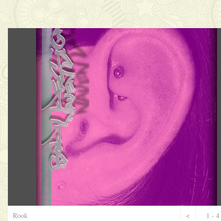
Rook
<
1 - 4