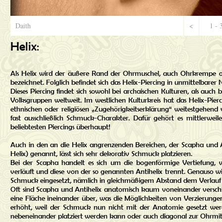
Daith
<
1 - 
Helix:
Als Helix wird der äußere Rand der Ohrmuschel, auch Ohrkrempe 
bezeichnet. Folglich befindet sich das Helix-Piercing in unmittelbare
Dieses Piercing findet sich sowohl bei archaischen Kulturen, als auch 
Volksgruppen weltweit. Im westlichen Kulturkreis hat das Helix-Pier
ethnischen oder religiösen „Zugehörigkeitserklärung“ weitestgehend 
fast ausschließlich Schmuck-Charakter. Dafür gehört es mittlerwei
beliebtesten Piercings überhaupt!
Auch in den an die Helix angrenzenden Bereichen, der Scapha und A
Helix) genannt, lässt sich sehr dekorativ Schmuck platzieren.
Bei der Scapha handelt es sich um die bogenförmige Vertiefung, we
verläuft und diese von der so genannten Antihelix trennt. Genauso wi
Schmuck eingesetzt, nämlich in gleichmäßigem Abstand dem Verlauf 
Oft sind Scapha und Antihelix anatomisch kaum voneinander verschi
eine Fläche ineinander über, was die Möglichkeiten von Verzierungen
erhöht, weil der Schmuck nun nicht mit der Anatomie gesetzt we
nebeneinander platziert werden kann oder auch diagonal zur Ohrmit