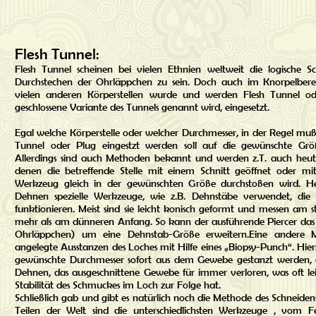
Flesh Tunnel:
Flesh Tunnel scheinen bei vielen Ethnien weltweit die logische 
Durchstechen der Ohrläppchen zu sein. Doch auch im Knorpelbere
vielen anderen Körperstellen wurde und werden Flesh Tunnel od
geschlossene Variante des Tunnels genannt wird, eingesetzt.
Egal welche Körperstelle oder welcher Durchmesser, in der Regel muß
Tunnel oder Plug eingestzt werden soll auf die gewünschte Gr
Allerdings sind auch Methoden bekannt und werden z.T. auch heute
denen die betreffende Stelle mit einem Schnitt geöffnet oder m
Werkzeug gleich in der gewünschten Größe durchstoßen wird. 
Dehnen spezielle Werkzeuge, wie z.B. Dehnstäbe verwendet, die 
funktionieren. Meist sind sie leicht konisch geformt und messen am
mehr als am dünneren Anfang. So kann der ausführende Piercer das
Ohrläppchen) um eine Dehnstab-Größe erweitern.Eine andere M
angelegte Ausstanzen des Loches mit Hilfe eines „Biopsy-Punch“. Hier
gewünschte Durchmesser sofort aus dem Gewebe gestanzt werden, d
Dehnen, das ausgeschnittene Gewebe für immer verloren, was oft le
Stabilität des Schmuckes im Loch zur Folge hat.
Schließlich gab und gibt es natürlich noch die Methode des Schneiden
Teilen der Welt sind die unterschiedlichsten Werkzeuge , vom F