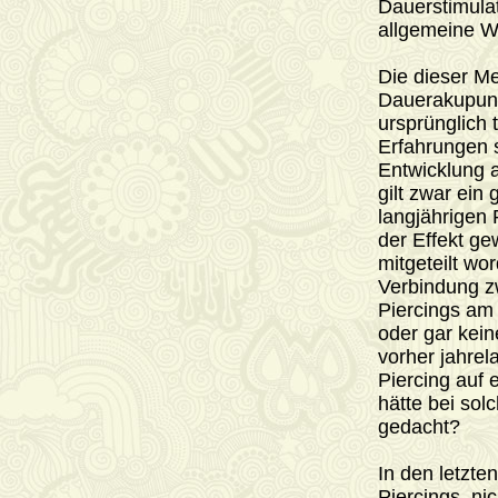
Dauerstimulat
allgemeine Wo
Die dieser M
Dauerakupunkt
ursprünglich 
Erfahrungen s
Entwicklung 
gilt zwar ein
langjährigen 
der Effekt g
mitgeteilt wo
Verbindung z
Piercings am
oder gar kein
vorher jahrel
Piercing auf 
hätte bei sol
gedacht?
In den letzte
Piercings, ni