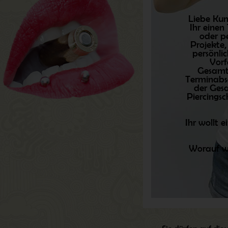
Liebe Kun
Ihr einen
oder p
Projekte,
persönli
Vorf
Gesamtp
Terminabs
der Gesa
Piercings
Ihr wollt 
Worauf wa