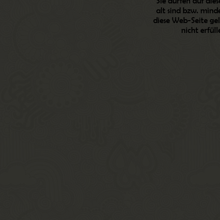
Sie dürfen auf die
alt sind bzw. mind
diese Web-Seite gel
nicht erfül